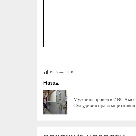
Post Views:
1 518
Продолжить
Назад
чтение
Мужчина провёл в ИВС 9 меся
Суд удивил правозащитников