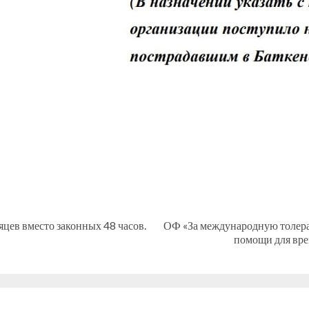
цев вместо законных 48 часов.
ОФ «За международную толеран
Предыдущая
Следующая
помощи для вре
запись:
запись: