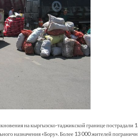
лкновения на кыргызско-таджикской границе пострадали 13
ьного назначения «Бору». Более 13 000 жителей погранич