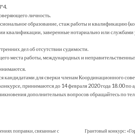
3*4.
товеряющего личность.
иональное образование, стаж работы и квалификацию (ко
ии квалификации, заверенные нотариально или службами 
тренних дел об отсутствии судимости.
щего места работы, международных и неправительственны
ринимаются.
 кандидатами для сверки членам Координационного совета
онкурсе, принимаются до 14 февраля 2020 года 18.00 по ад
возникновения дополнительных вопросов обращайтесь по те
ениях поправки, связанные с
Грантовый конкурс: «Го
Предыдущая
Следующая