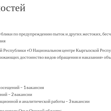
остей
блики по предупреждению пыток и других жестоких, бе
ния
кой Республики «О Национальном центре Кыргызской Респ
нижающих достоинство видов обращения и наказания» объ
осещений – 1 вакансия
ний – 2 вакансии
ационной и аналитической работы – 3 вакансии
 по городу Ош и Ошской области: