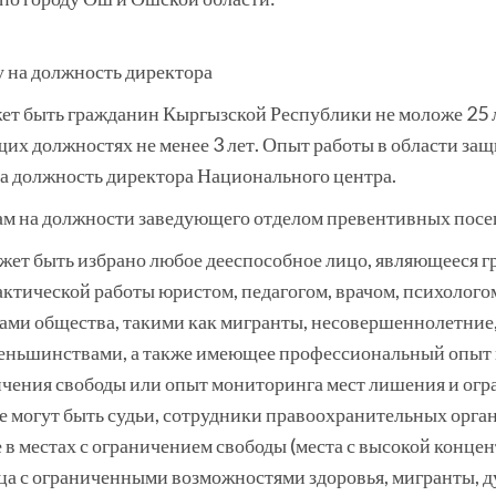
у на должность директора
ет быть гражданин Кыргызской Республики не моложе 25 
их должностях не менее 3 лет. Опыт работы в области защ
а должность директора Национального центра.
ам на должности заведующего отделом превентивных посе
жет быть избрано любое дееспособное лицо, являющееся 
ктической работы юристом, педагогом, врачом, психолого
пами общества, такими как мигранты, несовершеннолетни
меньшинствами, а также имеющее профессиональный опыт
ичения свободы или опыт мониторинга мест лишения и огр
 могут быть судьи, сотрудники правоохранительных орган
 в местах с ограничением свободы (места с высокой конце
 с ограниченными возможностями здоровья, мигранты, душ