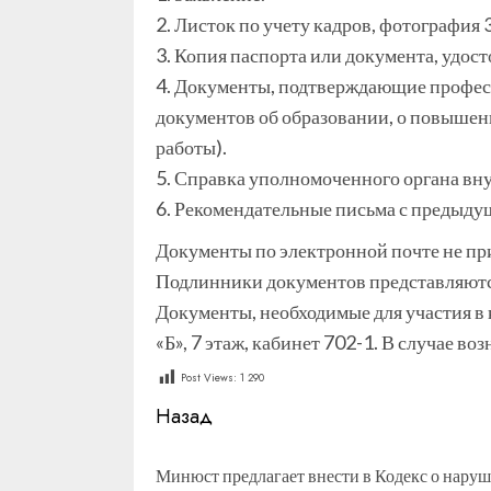
2. Листок по учету кадров, фотография 
3. Копия паспорта или документа, удос
4. Документы, подтверждающие професс
документов об образовании, о повышен
работы).
5. Справка уполномоченного органа вну
6. Рекомендательные письма с предыду
Документы по электронной почте не п
Подлинники документов представляются
Документы, необходимые для участия в к
«Б», 7 этаж, кабинет 702-1. В случае 
Post Views:
1 290
Продолжить
Назад
чтение
Минюст предлагает внести в Кодекс о наруш