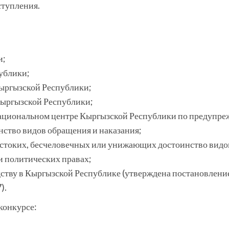
ступления.
и;
ублики;
Кыргызской Республики;
Кыргызской Республики;
ациональном центре Кыргызской Республики по предупреж
ство видов обращения и наказания;
стоких, бесчеловечных или унижающих достоинство видов
и политических правах;
ству в Кыргызской Республике (утверждена постановлен
).
конкурсе: