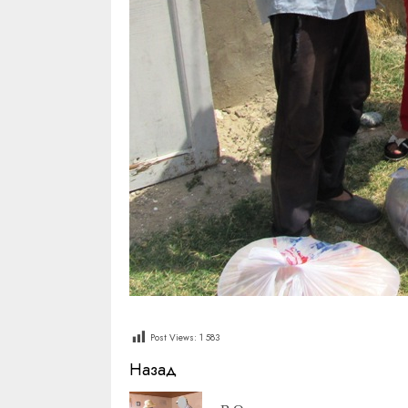
Post Views:
1 583
Продолжить
Назад
чтение