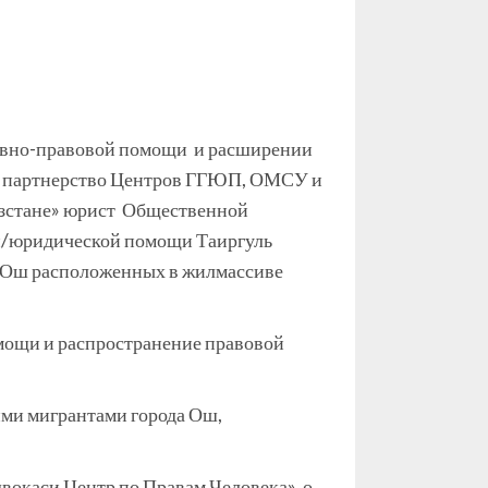
тивно-правовой помощи и расширении
ое партнерство Центров ГГЮП, ОМСУ и
ызстане» юрист Общественной
й/юридической помощи Таиргуль
да Ош расположенных в жилмассиве
мощи и распространение правовой
ими мигрантами города Ош,
окаси Центр по Правам Человека», о