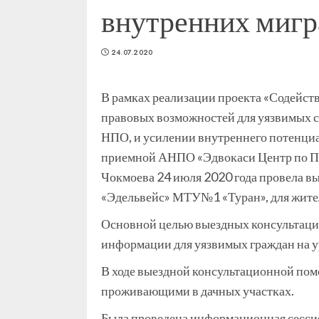
внутренних мигр
24.07.2020
В рамках реализации проекта «Содейс
правовых возможностей для уязвимых 
НПО, и усилении внутреннего потенци
приемной АНПО «Эдвокаси Центр по Пр
Чокмоева 24 июля 2020 года провела в
«Эдельвейс» МТУ№1 «Туран», для жител
Основной целью выездных консультаци
информации для уязвимых граждан на у
В ходе выездной консультационной пом
проживающими в дачных участках.
Была проведена информационная сессия