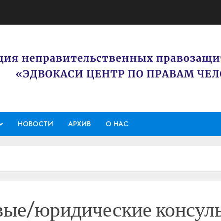
НОВОСТИ
АРХИВ
О НАС
ые/юридические консуль