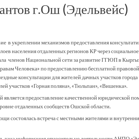
антов г.Ош (Эдельвейс)
твие в укреплении механизмов предоставления консульта
слоев населения отдаленных регионов КР через социальн
ала членов Национальной сети за развитие ГГЮП в Кырг
авам Человека» по предоставлению бесплатной правово
ыездные консультации для жителей дачных участков горо
ей участков «Горная поляна», «Тюльпан», «Вишенка».
й является предоставление качественной юридической по
ровне отдаленных сообществ Ошской области.
ощи состоялась встреча с местными жителями и внутренн
, дана информация относительно деятельности АНПО «Эдв