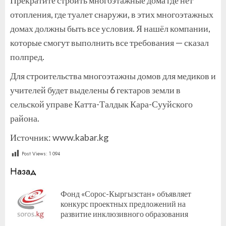
отопления, где туалет снаружи, в этих многоэтажных
домах должны быть все условия. Я нашёл компании,
которые смогут выполнить все требования — сказал
полпред.
Для строительства многоэтажны домов для медиков и
учителей будет выделены 6 гектаров земли в
сельской управе Катта-Талдык Кара-Сууйского
района.
Источник: www.kabar.kg
Post Views:
1 094
Продолжить
Назад
чтение
Фонд «Сорос-Кыргызстан» объявляет
П
конкурс проектных предложений на
за
развитие инклюзивного образования