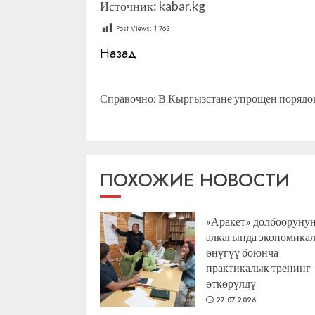
Источник: kabar.kg
Post Views:
1 763
Продолжить
Назад
чтение
Справочно: В Кыргызстане упрощен порядо
ПОХОЖИЕ НОВОСТИ
«Аракет» долбооруну
алкагында экономика
өнүгүү боюнча
практикалык тренинг
өткөрүлдү
27.07.2026