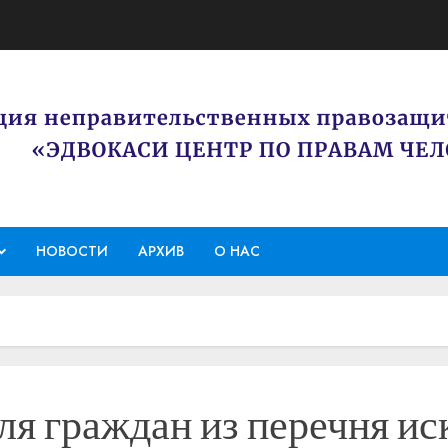
НОВОСТИ
АРХИВ
О НАС
ля граждан из перечня и