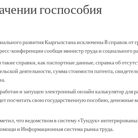
начении госпособия
иального развития Кыргызстана исключены 8 справок от г
пресс-конференции сообщи министр труда и социального р
ы такие справки, как паспортные данные, справка об отсут
льской деятельности, сумма стоимости патента, свидетельс
а.
зработан и запущен электронный онлайн калькулятор для р
дет посчитать свою государственную пособию, денежные к
етил, что ведомством в систему «Тундук» интегрированы 
омощи и Информационная система рынка труда.