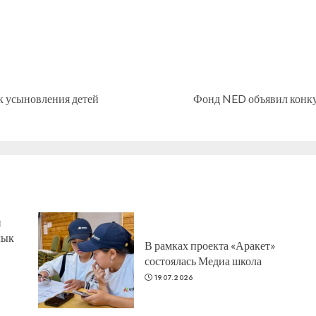
Предыдущая
Следующая
к усыновления детей
Фонд NED объявил конку
запись:
запись:
н
лык
В рамках проекта «Аракет»
состоялась Медиа школа
19.07.2026