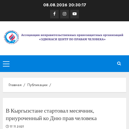
Перейти
08.08.2026
20:30:17
к
Facebook
Instagram
Youtube
содержимому
Основное
меню
Главная
Публикации
В Кыргызстане стартовал месячник,
приуроченный ко Дню прав человека
17.11.2021