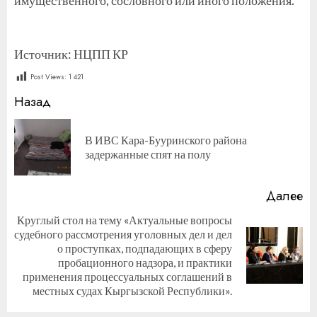
Источник: НЦПП КР
Post Views:
1 421
Продолжить
Назад
чтение
В ИВС Кара-Бууринского района
П
задержанные спят на полу
за
Далее
Круглый стол на тему «Актуальные вопросы
судебного рассмотрения уголовных дел и дел
о проступках, подпадающих в сферу
Следующая
пробационного надзора, и практики
запись:
применения процессуальных соглашений в
местных судах Кыргызской Республики».