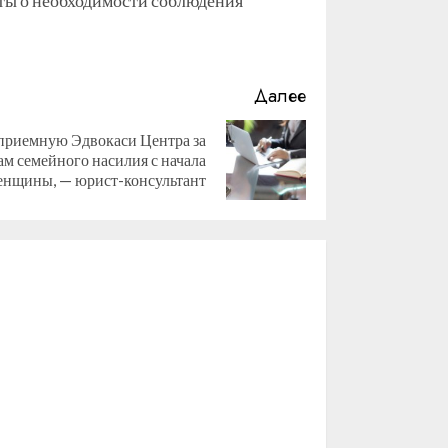
аты о необходимости соблюдения
Далее
риемную Эдвокаси Центра за
ам семейного насилия с начала
женщины, — юрист-консультант