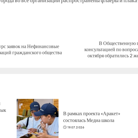
города во все организации распространены флаеры и плак
В Общественную п
урс заявок на Нефинансовые
Предыдущая
Следующая
консультацией по вопрос
заций гражданского общества
запись:
запись:
октября обратились 2 
н
лык
В рамках проекта «Аракет»
состоялась Медиа школа
19.07.2026