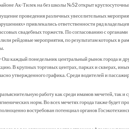
районе Ак-Тилек на без школы №52 открыт круглосуточны
пущение проведения различных увеселительных мероприят
нарушениях» привлекались ответственности ряд владельцев
ссовых свадебных торжеств. По согласованию с органами
или рейдовые мероприятия, по результатам которых в рам
ы.
у Ош каждый понедельник центральный рынок города и др
цию. В крупных торговых центрах, парках и скверах, ины
ласно утвержденного графика. Среди водителей и пассажи
разъяснительную работу как среди имамов мечетей, так и
гиенических норм. Во всех мечетях города также будет пр
 полноценно востребован потенциал органов Госэкотехин