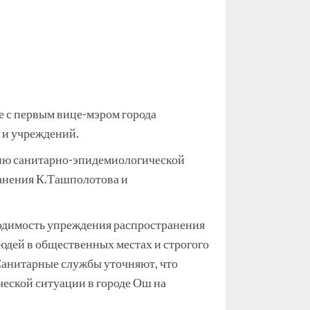
е с первым вице-мэром города
 и учреждений.
нию санитарно-эпидемиологической
ранения К.Ташполотова и
одимость упреждения распространения
юдей в общественных местах и строгого
Санитарные службы уточняют, что
еской ситуации в городе Ош на