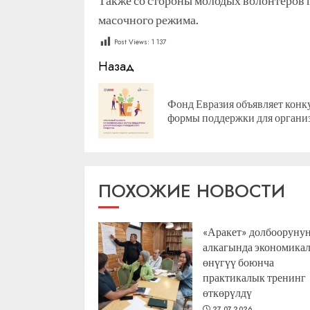
Также со стороны молодых волонтеров 
масочного режима.
Post Views:
1 137
Продолжить
Назад
чтение
Фонд Евразия объявляет конк
формы поддержки для органи
ПОХОЖИЕ НОВОСТИ
«Аракет» долбооруну
алкагында экономика
өнүгүү боюнча
практикалык тренинг
өткөрүлдү
27.07.2026