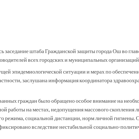
сь заседание штаба Гражданской защиты города Ош во глав
оводителей всех городских и муниципальных организаций
кущей эпидемиологической ситуации и мерах по обеспече
 частности, заслушана информация координатора здравоох
ванных граждан было обращено особое внимание на необх
ой работы на местах, недопущения массового скопления л
о режима, социальной дистанции, норм личной гигиены. 
фиксировано вследствие нестабильной социально-политич