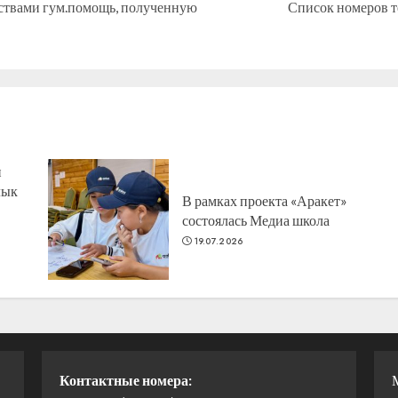
ствами гум.помощь, полученную
Список номеров т
Предыдущая
Следующая
запись:
запись:
н
лык
В рамках проекта «Аракет»
состоялась Медиа школа
19.07.2026
Контактные номера: