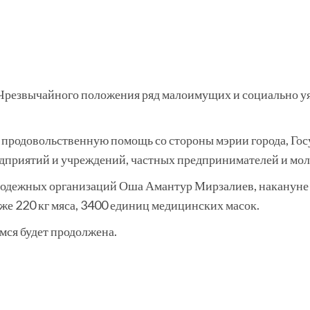
Чрезвычайного положения ряд малоимущих и социально уя
родовольственную помощь со стороны мэрии города, Госу
дприятий и учреждений, частных предпринимателей и мо
олодежных организаций Оша Амантур Мирзалиев, наканун
кже 220 кг мяса, 3400 единиц медицинских масок.
ся будет продолжена.