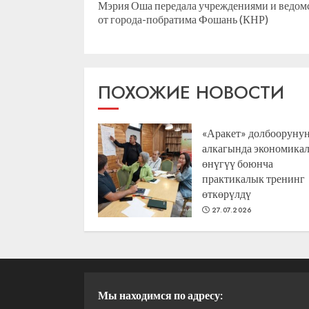
Мэрия Оша передала учреждениями и ведом
от города-побратима Фошань (КНР)
ПОХОЖИЕ НОВОСТИ
«Аракет» долбооруну
алкагында экономика
өнүгүү боюнча
практикалык тренинг
өткөрүлдү
27.07.2026
Мы находимся по адресу: