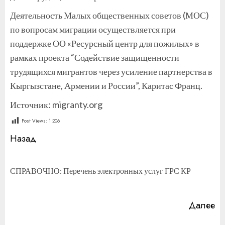
Деятельность Малых общественных советов (МОС)
по вопросам миграции осуществляется при
поддержке ОО «Ресурсный центр для пожилых» в
рамках проекта “Содействие защищенности
трудящихся мигрантов через усиление партнерства в
Кыргызстане, Армении и России”, Каритас Франц.
Источник: migranty.org
Post Views:
1 206
Продолжить
Назад
чтение
П
СПРАВОЧНО: Перечень электронных услуг ГРС КР
за
Далее