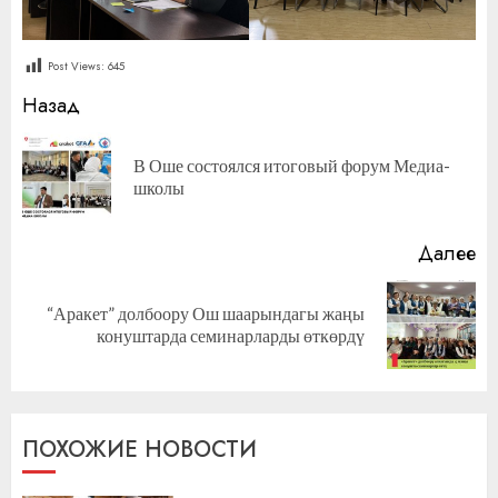
Post Views:
645
Продолжить
Назад
чтение
В Оше состоялся итоговый форум Медиа-
П
школы
за
Далее
“Аракет” долбоору Ош шаарындагы жаңы
Следующая
конуштарда семинарларды өткөрдү
запись:
ПОХОЖИЕ НОВОСТИ