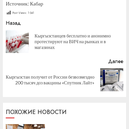
Источник: Кабар
Post Views:
1 041
Продолжить
Назад
чтение
Кыргызстанцев бесплатно и анонимно
П
протестируют на ВИЧ на рынках и в
за
магазинах
Далее
Кыргызстан получит от России безвозмездно
Следующая
200 тысяч доз вакцины «Спутник Лайт»
запись:
ПОХОЖИЕ НОВОСТИ