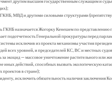
ичмент другим высшим государственным служащим и судья
их);
 ГКНБ, МВД и другими силовыми структурами (препятствуе
ль ГКНБ назначается Жогорку Кенешем по представлению 
вает подотчетность Генеральной прокуратуры перед парла
истемы исключив из проекта механизмы участия президент
дей всех уровней, и председателей КС, ВС и местных судов
ь за экоцид — массовое уничтожение растительного или ж
ие иных действий, способных вызвать экологическую ката
 проектов в стране);
иденту, исключить обязательность наличия заключения Ко