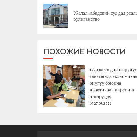
чтение
Жалал-Абадский суд дал реал
хулиганство
ПОХОЖИЕ НОВОСТИ
«Аракет» долбооруну
алкагында экономика
өнүгүү боюнча
практикалык тренинг
өткөрүлдү
27.07.2026