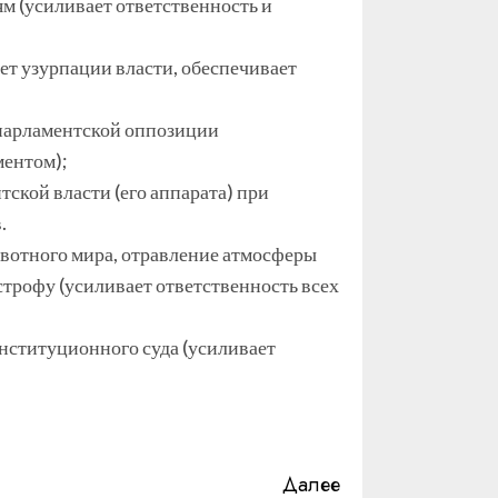
м (усиливает ответственность и
т узурпации власти, обеспечивает
парламентской оппозиции
ментом);
ской власти (его аппарата) при
.
ивотного мира, отравление атмосферы
строфу (усиливает ответственность всех
нституционного суда (усиливает
Далее