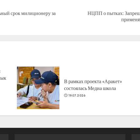
ьный срок милиционеру за
НЦПП о пытках: Запрещ
Предыдущая
Следующая
применя
запись:
запись:
н
лык
В рамках проекта «Аракет»
состоялась Медиа школа
19.07.2026