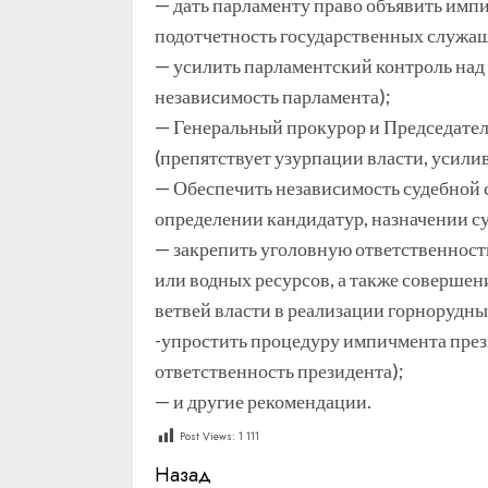
— дать парламенту право объявить имп
подотчетность государственных служащ
— усилить парламентский контроль над
независимость парламента);
— Генеральный прокурор и Председате
(препятствует узурпации власти, усили
— Обеспечить независимость судебной с
определении кандидатур, назначении су
— закрепить уголовную ответственност
или водных ресурсов, а также совершен
ветвей власти в реализации горнорудных
-упростить процедуру импичмента през
ответственность президента);
— и другие рекомендации.
Post Views:
1 111
Продолжить
Назад