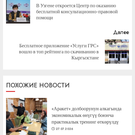
чтение
В Узгене откроется Центр по оказанию
П
бесплатной консультационно-правовой
за
помощи
Далее
Бесплатное приложение «Услуги ГРС»
Следующая
вошло в топ рейтинга по скачиванию в
запись:
Кыргызстане
ПОХОЖИЕ НОВОСТИ
«Аракет» долбоорунун алкагында
экономикалык өнүгүү боюнча
практикалык тренинг өткөрүлдү
27.07.2026