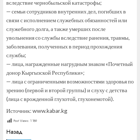
вследствие чернобыльской катастрофы;
— семьи сотрудников внутренних дел, погибших в
связи с исполнением служебных обязанностей или
служебного долга, а также умерших после
увольнения со службы вследствие ранения, травмы,
заболевания, полученных в период прохождения
службы;
— лица, награжденные нагрудным знаком «Почетный
донор Кыргызской Республики»;
— лица с ограниченными возможностями здоровья по
зрению (первой и второй группы) и слуху с детства
(лица с врожденной глухотой, глухонемотой).
Источник: www.kabar.kg
Post Views:
1 189
Продолжить
Назад