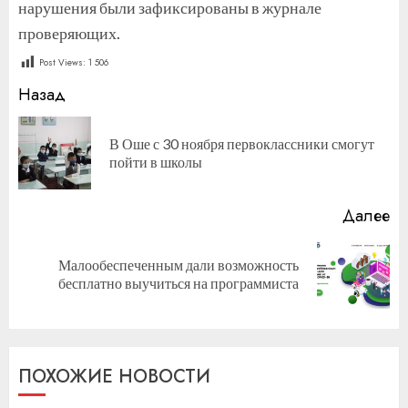
нарушения были зафиксированы в журнале
проверяющих.
Post Views:
1 506
Продолжить
Назад
чтение
В Оше с 30 ноября первоклассники смогут
П
пойти в школы
за
Далее
Малообеспеченным дали возможность
Следующая
бесплатно выучиться на программиста
запись:
ПОХОЖИЕ НОВОСТИ