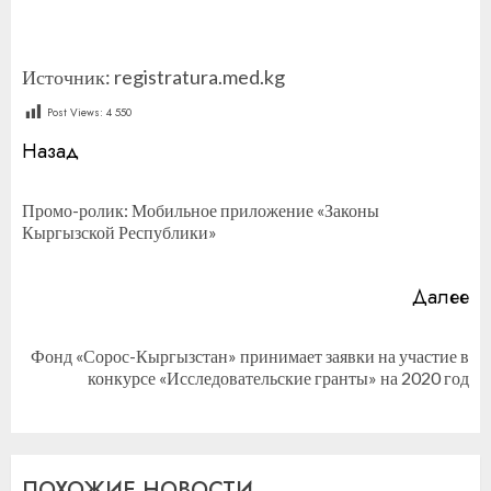
Источник: registratura.med.kg
Post Views:
4 550
Продолжить
Назад
чтение
Промо-ролик: Мобильное приложение «Законы
П
Кыргызской Республики»
за
Далее
Фонд «Сорос-Кыргызстан» принимает заявки на участие в
Следующая
конкурсе «Исследовательские гранты» на 2020 год
запись:
ПОХОЖИЕ НОВОСТИ