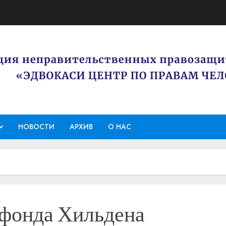
НОВОСТИ
АРХИВ
О НАС
 фонда Хильдена