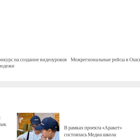
онкурс на создание видеоуроков
Межрегиональные рейсы в Ошск
Предыдущая
Следующая
лодежи
запись:
запись:
н
лык
В рамках проекта «Аракет»
состоялась Медиа школа