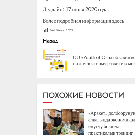
Дедлайн: 17 июля 2020 года.
Более подробная информация здесь
Post Views:
1 283
Продолжить
Назад
чтение
ОО «Youth of Osh» объявил к
по личностному развитию мо
ПОХОЖИЕ НОВОСТИ
«Аракет» долбооруну
алкагында экономика
өнүгүү боюнча
практикалык тренинг