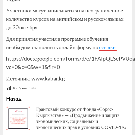
Участники могут записываться на неограниченное
количество курсов на английском и русском языках
до 30 октября.
Для принятия участия в программе обучения
необходимо заполнить онлайн форму по
ссылке.
https://docs.google.com/forms/d/e/1FAIpQLSePV
vc=0&c=0&w=1&flr=0
Источник: www.kabar.kg
Post Views:
1 545
Продолжить
Назад
чтение
Грантовый конкурс от Фонда «Сорос-
Кыргызстан» — «Продвижение и защита
П
экономических, социальных и
за
экологических прав в условиях COVID-19»