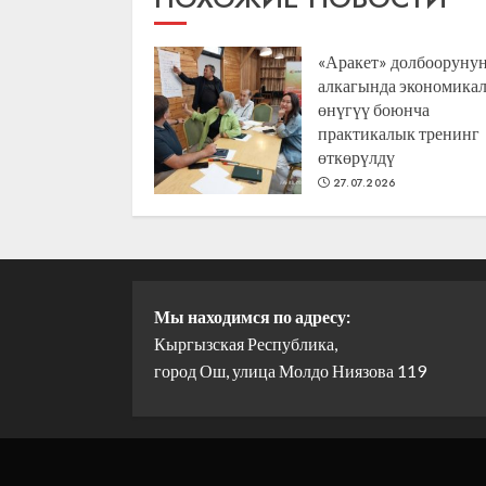
«Аракет» долбооруну
алкагында экономика
өнүгүү боюнча
практикалык тренинг
өткөрүлдү
27.07.2026
Мы находимся по адресу:
Кыргызская Республика,
город Ош, улица Молдо Ниязова 119