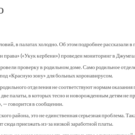
о
ловий, в палатах холодно. Об этом подробнее рассказали в
ан права» («Укук кербени») проведен мониторинг в Джумг
ровели проверку в родильном доме. Само родильное отделе
 под «Красную зону» для больных коронавирусом.
 родильного отделения не соответствуют нормам оказания
 две палаты, в которых тесно и новорожденным детям не 
», — говорится в сообщении.
ого района, это не единственная серьезная проблема. Такж
т сюда приезжать из-за низкой заработной платы.