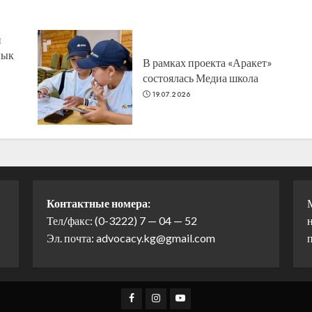
н
лык
В рамках проекта «Аракет»
состоялась Медиа школа
19.07.2026
Контактные номера:
Тел/факс: (0-3222) 7 — 04 — 52
н
Эл. почта: advocacy.kg@gmail.com
Facebook
Instagram
Youtube