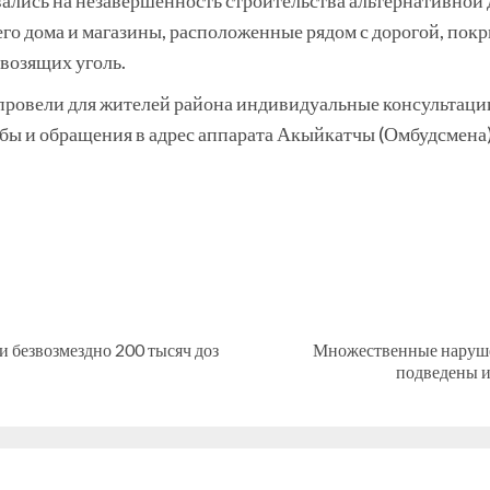
ались на незавершенность строительства альтернативной 
 чего дома и магазины, расположенные рядом с дорогой, по
евозящих уголь.
ровели для жителей района индивидуальные консультаци
бы и обращения в адрес аппарата Акыйкатчы (Омбудсмена
и безвозмездно 200 тысяч доз
Множественные наруше
Предыдущая
Следующая
подведены и
запись:
запись: