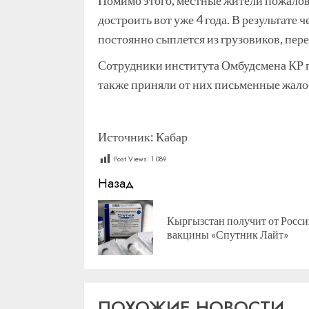
Помимо этого, местные жители пожалов
достроить вот уже 4 года. В результате
постоянно сыплется из грузовиков, пер
Сотрудники института Омбудсмена КР п
также приняли от них письменные жало
Источник: Кабар
Post Views:
1 089
Продолжить
Назад
чтение
Кыргызстан получит от Росси
вакцины «Спутник Лайт»
ПОХОЖИЕ НОВОСТИ