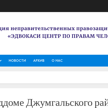
НОВОСТИ
АРХИВ
О НАС
ддоме Джумгальского рай