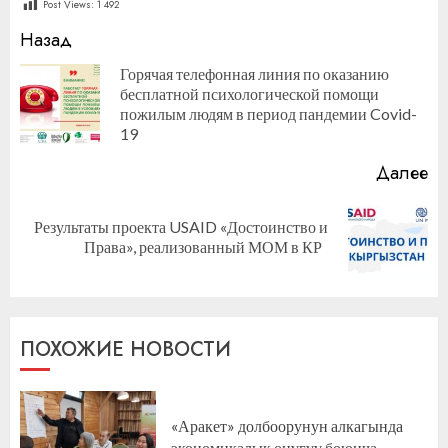
Post Views:
1 492
Продолжить
Назад
чтение
Горячая телефонная линия по оказанию
бесплатной психологической помощи
П
пожилым людям в период пандемии Covid-
за
19
Далее
Результаты проекта USAID «Достоинство и
Следующая
Права», реализованный МОМ в КР
запись:
ПОХОЖИЕ НОВОСТИ
«Аракет» долбоорунун алкагында
экономикалык өнүгүү боюнча