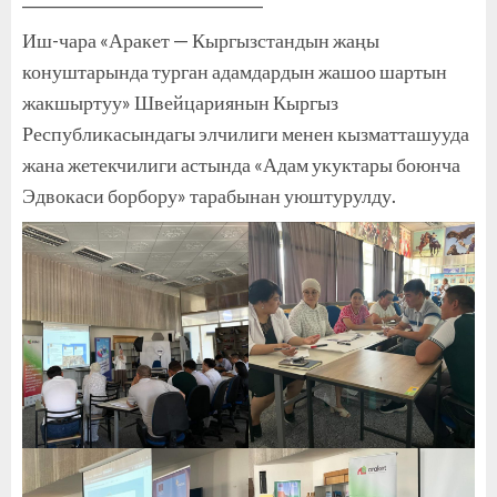
Иш-чара «Аракет — Кыргызстандын жаңы
конуштарында турган адамдардын жашоо шартын
жакшыртуу» Швейцариянын Кыргыз
Республикасындагы элчилиги менен кызматташууда
жана жетекчилиги астында «Адам укуктары боюнча
Эдвокаси борбору» тарабынан уюштурулду.