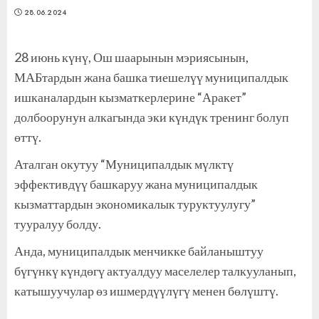
28.06.2024
28 июнь күнү, Ош шаарынын мэриясынын,
МАБтардын жана башка тиешелүү муниципалдык
ишканалардын кызматкерлерине “Аракет”
долбоорунун алкагында эки күндүк тренинг болуп
өттү.
Аталган окутуу “Муниципалдык мүлктү
эффективдүү башкаруу жана муниципалдык
кызматтардын экономикалык туруктуулугу”
тууралуу болду.
Анда, муниципалдык менчикке байланыштуу
бүгүнкү күндөгү актуалдуу маселелер талкууланып,
катышуучулар өз ишмердүүлүгү менен бөлүштү.
_______________________________