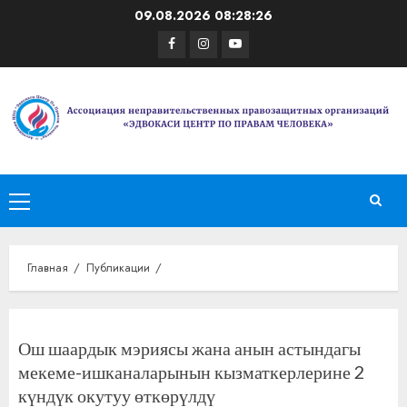
Перейти
09.08.2026
08:28:26
к
Facebook
Instagram
Youtube
содержимому
Основное
меню
Главная
Публикации
Ош шаардык мэриясы жана анын астындагы
мекеме-ишканаларынын кызматкерлерине 2
күндүк окутуу өткөрүлдү