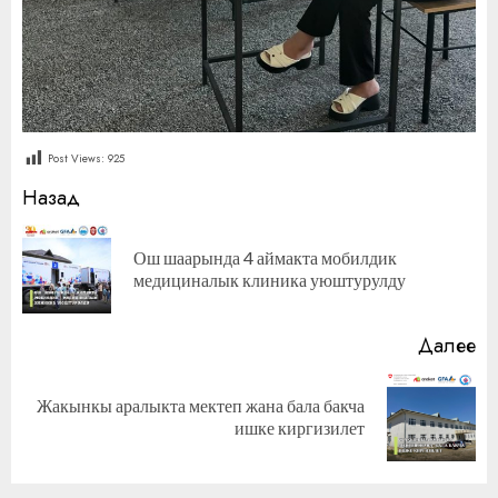
Post Views:
925
Продолжить
Назад
чтение
Ош шаарында 4 аймакта мобилдик
П
медициналык клиника уюштурулду
за
Далее
Жакынкы аралыкта мектеп жана бала бакча
Следующая
ишке киргизилет
запись: