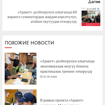
Далее
«Аракет» долбоорунун алкагында 60
Следующая
жаранга гуманитардык жардам көрсөтүлүп,
запись:
атайын окутуудан өткөрүлдү
ПОХОЖИЕ НОВОСТИ
«Аракет» долбоорунун алкагында
экономикалык өнүгүү боюнча
практикалык тренинг өткөрүлдү
27.07.2026
В рамках проекта «Аракет»