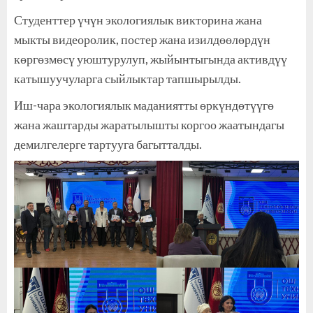
Студенттер үчүн экологиялык викторина жана
мыкты видеоролик, постер жана изилдөөлөрдүн
көргөзмөсү уюштурулуп, жыйынтыгында активдүү
катышуучуларга сыйлыктар тапшырылды.
Иш-чара экологиялык маданиятты өркүндөтүүгө
жана жаштарды жаратылышты коргоо жаатындагы
демилгелерге тартууга багытталды.