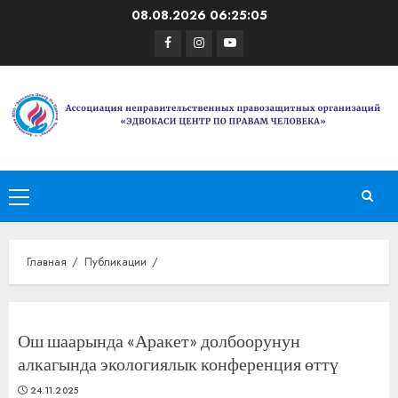
Перейти
08.08.2026
06:25:05
к
Facebook
Instagram
Youtube
содержимому
Основное
меню
Главная
Публикации
Ош шаарында «Аракет» долбоорунун
алкагында экологиялык конференция өттү
24.11.2025