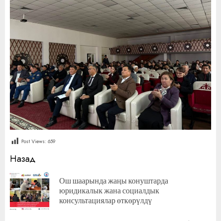
Post Views:
659
Продолжить
Назад
чтение
Ош шаарында жаңы конуштарда
П
юридикалык жана социалдык
за
консультациялар өткөрүлдү