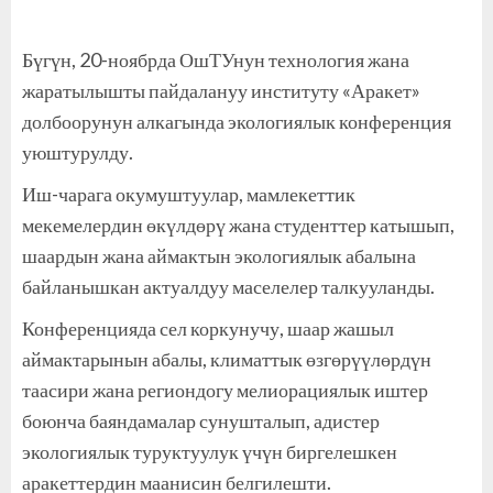
Бүгүн, 20-ноябрда ОшТУнун технология жана
жаратылышты пайдалануу институту «Аракет»
долбоорунун алкагында экологиялык конференция
уюштурулду.
Иш-чарага окумуштуулар, мамлекеттик
мекемелердин өкүлдөрү жана студенттер катышып,
шаардын жана аймактын экологиялык абалына
байланышкан актуалдуу маселелер талкууланды.
Конференцияда сел коркунучу, шаар жашыл
аймактарынын абалы, климаттык өзгөрүүлөрдүн
таасири жана региондогу мелиорациялык иштер
боюнча баяндамалар сунушталып, адистер
экологиялык туруктуулук үчүн биргелешкен
аракеттердин маанисин белгилешти.