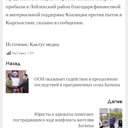
прибыли в Лейлекский район благодаря финансовой
и материальной поддержке Коалиции против пыток в
Кыргызстане, сказано в сообщении.
Источник: Кактус медиа
Post Views:
1 177
Продолжить
Назад
чтение
ООН оказывает содействие в преодолении
П
последствий в приграничных селах Баткена
за
Далее
Юристы и адвокаты помогают
Следующая
пострадавшим в ходе конфликта жителям
запись:
Баткена