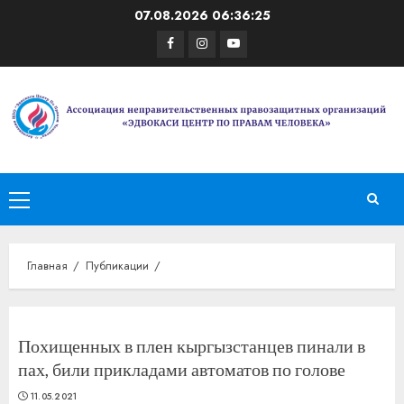
Перейти
07.08.2026
06:36:25
к
Facebook
Instagram
Youtube
содержимому
Основное
меню
Главная
Публикации
Похищенных в плен кыргызстанцев пинали в
пах, били прикладами автоматов по голове
11.05.2021