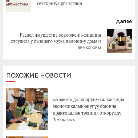
секторе Кыргызстана
за
Далее
Раздел имущества возможен: женщина
Следующая
отсудила у бывшего мужа половину дома и
запись:
две коровы
ПОХОЖИЕ НОВОСТИ
«Аракет» долбоорунун алкагында
экономикалык өнүгүү боюнча
практикалык тренинг өткөрүлдү
27.07.2026