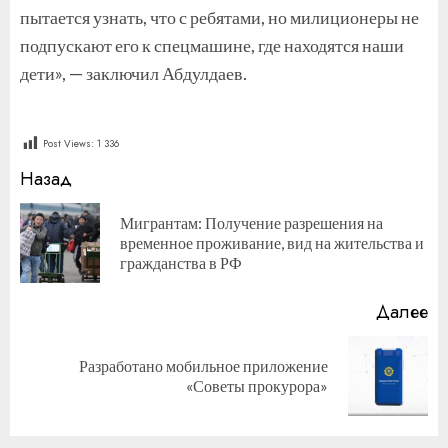
пытается узнать, что с ребятами, но милиционеры не
подпускают его к спецмашине, где находятся наши
дети», — заключил Абдулдаев.
Post Views:
1 336
Продолжить
Назад
чтение
Мигрантам: Получение разрешения на
П
временное проживание, вид на жительства и
за
гражданства в РФ
Далее
Разработано мобильное приложение
Следующая
«Советы прокурора»
запись: