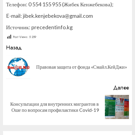
Телефон: 0 554 155 955 (Жибек Кенжебекова);
E-mail: jibek.kenjebekova@gmail.com
Источник: precedentinfo.kg
Post Views:
5 259
Продолжить
Назад
чтение
П
Правовая защита от фонда «Смайл.КейДжи»
за
Далее
Консультации для внутренних мигрантов в
Следующая
Оше по вопросам профилактики Covid-19
запись: