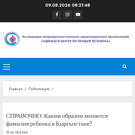
Перейти
09.08.2026
08:21:49
к
Facebook
Instagram
Youtube
содержимому
Основное
меню
Главная
Публикации
СПРАВОЧНО: Каким образом меняется
фамилия ребенка в Кыргызстане?
03.09.2020