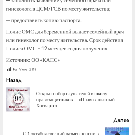
гинеколога в ЦСМ/ГСВ по месту жительства;
— предоставить копию паспорта.
Полис ОМС для беременной выдает семейный врач
или гинеколог по месту жительства. Срок действия
Полиса ОМС – 12 месяцев со дня получения.
Источник: ОО «КАПС»
Post Views:
2 174
Продолжить
Назад
чтение
Открыт набор слушателей в школу
П
правозащитников — «Правозащитный
за
Хогвартс»
Далее
С 1 октября средний размер пенсии в