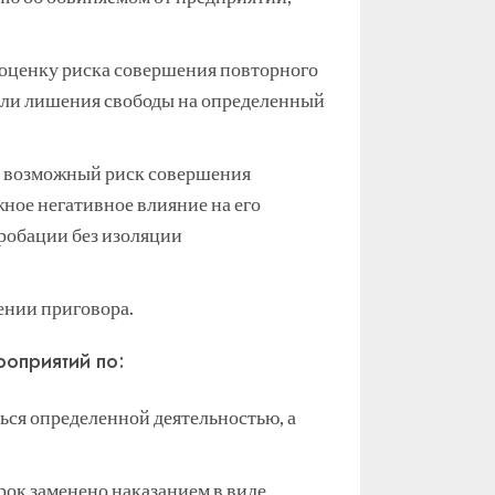
оценку риска совершения повторного
или лишения свободы на определенный
ет возможный риск совершения
ное негативное влияние на его
пробации без изоляции
ении приговора.
роприятий по:
ься определенной деятельностью, а
рок заменено наказанием в виде