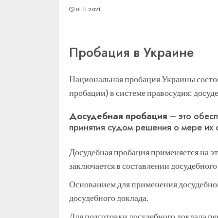
01.11.2021
Пробация в Украине
Национальная пробация Украины состои
пробации) в системе правосудия: досуд
Досудебная пробация
– это обес
принятия судом решения о мере их о
Досудебная пробация применяется на э
заключается в составлении досудебног
Основанием для применения досудебной
досудебного доклада.
Для подготовки досудебного доклада п