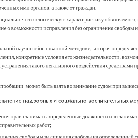
енных ими органов, а также от граждан.
оциально-психологическую характеристику обвиняемого, 
ие о возможности исправления без ограничения свободы 
альной научно обоснованной методике, которая определя
ения, конкретные условия его жизнедеятельности, возмож
х устранения такого негативного воздействия средствами 
пробации, может быть взята во внимание судом при вынес
ствление надзорных и социально-воспитательных ме
ения права занимать определенные должности или занимат
исправительных работ;
аничения свободы или лишения свободы на определенный с