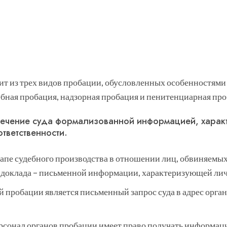
т из трех видов пробации, обусловленных особенностями 
ебная пробация, надзорная пробация и пенитенциарная про
печение суда формализованной информацией, харак
тветственности.
тапе судебного производства в отношении лиц, обвиняемых
о доклада – письменной информации, характеризующей ли
 пробации является письменный запрос суда в адрес орга
ерсонал органов пробации имеет право получать информац