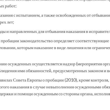
х работ;
казания с испытанием, а также освобожденных от отбыван
рех лет;
оды и направленных для отбывания наказания в исправите
пробации законодательство определяет соответствующие 
миловании, которым наказание в виде лишения или ограниче
нии осужденных осуществляется надзор (мероприятия орга
блюдения ими обязанностей, предусмотренных законом и в
авилах Совета Европы о пробации (2010), кроме контроля
огого наказания в случае невыполнения осужденными обяз
держки и помощи осужденным со стороны органа, исполняю