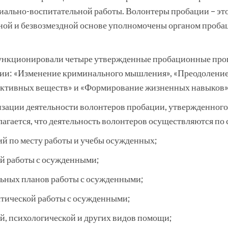
ально-воспитательной работы. Волонтеры пробации – это
ьной и безвозмездной основе уполномочены органом проба
функционировали четыре утвержденные пробационные про
ии: «Изменение криминального мышления», «Преодоление 
ктивных веществ» и «Формирование жизненных навыков»
изации деятельности волонтеров пробации, утвержденно
лагается, что деятельность волонтеров осуществляются п
й по месту работы и учебы осужденных;
й работы с осужденными;
льных планов работы с осужденными;
тической работы с осужденными;
й, психологической и других видов помощи;