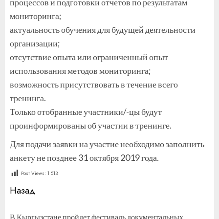
процессов и подготовки отчетов по результатам
мониторинга;
актуальность обучения для будущей деятельности
организации;
отсутствие опыта или ограниченный опыт
использования методов мониторинга;
возможность присутствовать в течение всего
тренинга.
Только отобранные участники/-цы будут
проинформированы об участии в тренинге.
Для подачи заявки на участие необходимо заполнить
анкету не позднее 31 октября 2019 года.
Post Views:
1 513
Продолжить
Назад
чтение
В Кыргызстане пройдет фестиваль документальных
П