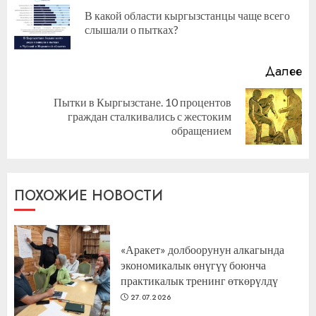
чтение
В какой области кыргызстанцы чаще всего
П
слышали о пытках?
за
Далее
Пытки в Кыргызстане. 10 процентов
Следующая
граждан сталкивались с жестоким
запись:
обращением
ПОХОЖИЕ НОВОСТИ
«Аракет» долбоорунун алкагында
экономикалык өнүгүү боюнча
практикалык тренинг өткөрүлдү
27.07.2026