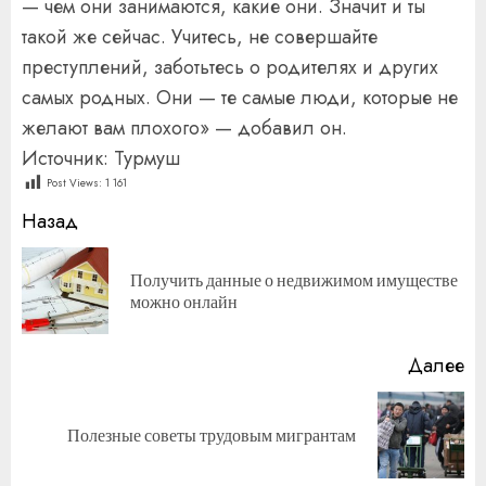
— чем они занимаются, какие они. Значит и ты
такой же сейчас. Учитесь, не совершайте
преступлений, заботьтесь о родителях и других
самых родных. Они — те самые люди, которые не
желают вам плохого» — добавил он.
Источник: Турмуш
Post Views:
1 161
Продолжить
Назад
чтение
Получить данные о недвижимом имуществе
П
можно онлайн
за
Далее
Следующая
Полезные советы трудовым мигрантам
запись: