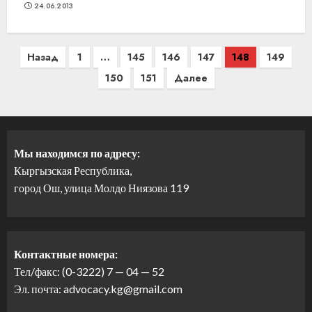
24.06.2013
Навигация
Назад
1
…
145
146
147
148
149
по
150
151
Далее
записям
Мы находимся по адресу:
Кыргызская Республика,
город Ош, улица Молдо Ниязова 119
Контактные номера:
Тел/факс: (0-3222) 7 — 04 — 52
Эл. почта: advocacy.kg@gmail.com