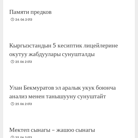
Памяти предков
26.06.2013
Кыргызстандын 5 кесиптик лицейлерине
окутуу жабдуулары сунушталды
25.06.2013
Улан Бекмуратов эл аралык укук боюнча
анализ менен танышууну сунуштайт
25.06.2013
Мектеп сынагы – жашоо сынагы
25.06.2013