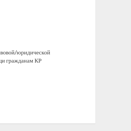
авовой/юридической
щи гражданам КР