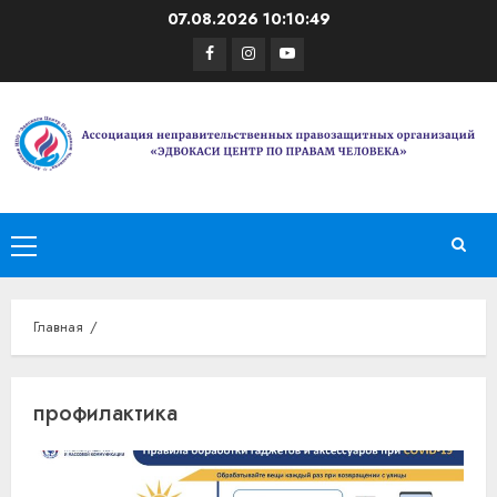
Перейти
07.08.2026
10:10:49
к
Facebook
Instagram
Youtube
содержимому
Основное
меню
Главная
профилактика