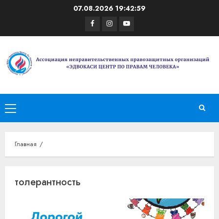
Перейти
07.08.2026
19:42:59
к
Facebook
Instagram
Youtube
содержимому
Основное
меню
Главная
толерантность