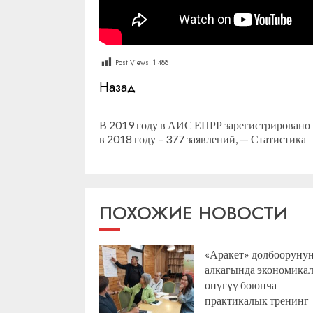
Post Views:
1 488
Продолжить
Назад
чтение
В 2019 году в АИС ЕПРР зарегистрировано 
в 2018 году – 377 заявлений, — Статистика
ПОХОЖИЕ НОВОСТИ
«Аракет» долбооруну
алкагында экономика
өнүгүү боюнча
практикалык тренинг