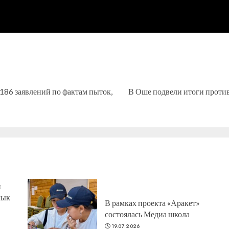
186 заявлений по фактам пыток,
В Оше подвели итоги проти
Предыдущая
Следующая
запись:
запись:
н
лык
В рамках проекта «Аракет»
состоялась Медиа школа
19.07.2026