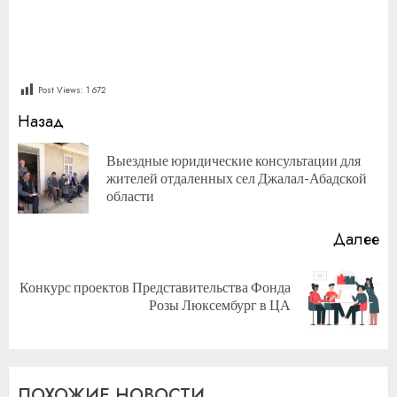
Post Views:
1 672
Продолжить
Назад
чтение
Выездные юридические консультации для
П
жителей отдаленных сел Джалал-Абадской
за
области
Далее
Конкурс проектов Представительства Фонда
Следующая
Розы Люксембург в ЦА
запись:
ПОХОЖИЕ НОВОСТИ