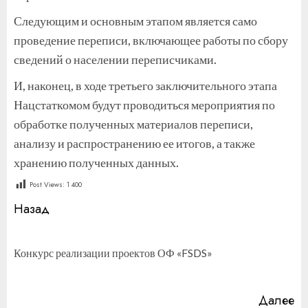
Следующим и основным этапом является само
проведение переписи, включающее работы по сбору
сведений о населении переписчиками.
И, наконец, в ходе третьего заключительного этапа
Нацстаткомом будут проводиться мероприятия по
обработке полученных материалов переписи,
анализу и распространению ее итогов, а также
хранению полученных данных.
Post Views:
1 400
Продолжить
Назад
чтение
П
Конкурс реализации проектов ОФ «FSDS»
за
Далее