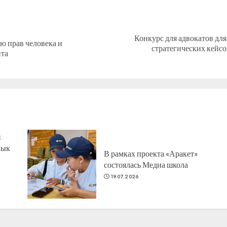
Конкурс для адвокатов для
ю прав человека и
Предыдущая
Следующая
стратегических кейсо
та
запись:
запись:
н
лык
В рамках проекта «Аракет»
состоялась Медиа школа
19.07.2026