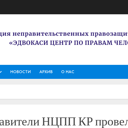
НОВОСТИ
АРХИВ
О НАС
тавители НЦПП КР прове