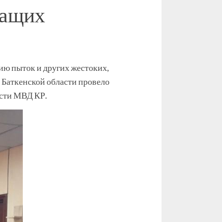
жащих
ю пыток и других жестоких,
 Баткенской области провело
сти МВД КР.