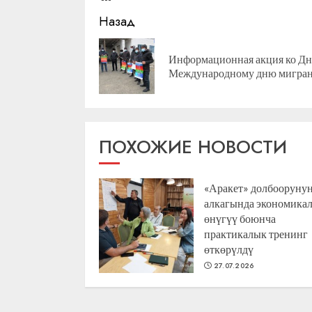
Продолжить
Назад
чтение
Информационная акция ко Дн
Международному дню мигран
ПОХОЖИЕ НОВОСТИ
«Аракет» долбооруну
алкагында экономика
өнүгүү боюнча
практикалык тренинг
өткөрүлдү
27.07.2026