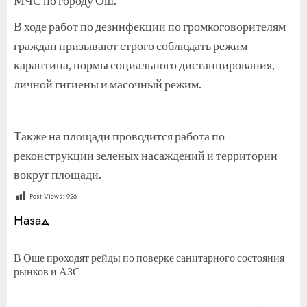
В ходе работ по дезинфекции по громкоговорителям
граждан призывают строго соблюдать режим
карантина, нормы социального дистанцирования,
личной гигиены и масочный режим.
Также на площади проводится работа по
реконструкции зеленых насаждений и территории
вокруг площади.
Post Views:
926
Продолжить
Назад
чтение
В Оше проходят рейды по поверке санитарного состояния
П
рынков и АЗС
за