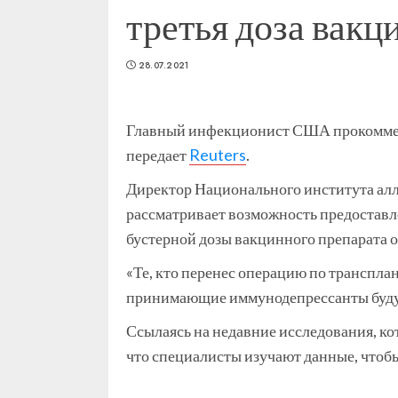
третья доза вакц
28.07.2021
Главный инфекционист США прокоммент
передает
Reuters
.
Директор Национального института ал
рассматривает возможность предоставл
бустерной дозы вакцинного препарата о
«Те, кто перенес операцию по транспл
принимающие иммунодепрессанты будут 
Ссылаясь на недавние исследования, к
что специалисты изучают данные, чтобы