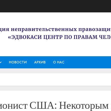
НОВОСТИ
АРХИВ
О НАС
ионист США: Некоторым