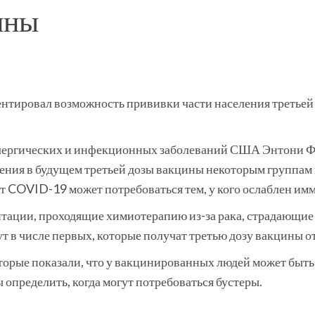
ины
ировал возможность прививки части населения третьей
лергических и инфекционных заболеваний США Энтони Фа
ения в будущем третьей дозы вакцины некоторым группам 
т COVID-19 может потребоваться тем, у кого ослаблен им
антации, проходящие химиотерапию из-за рака, страдающие
в числе первых, которые получат третью дозу вакцины от
оторые показали, что у вакцинированных людей может быт
 определить, когда могут потребоваться бустеры.