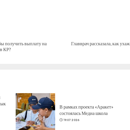
бы получить выплату на
Главврач рассказала, как ух
Предыдущая
Следующая
 в КР?
запись:
запись:
н
лык
В рамках проекта «Аракет»
состоялась Медиа школа
19.07.2026