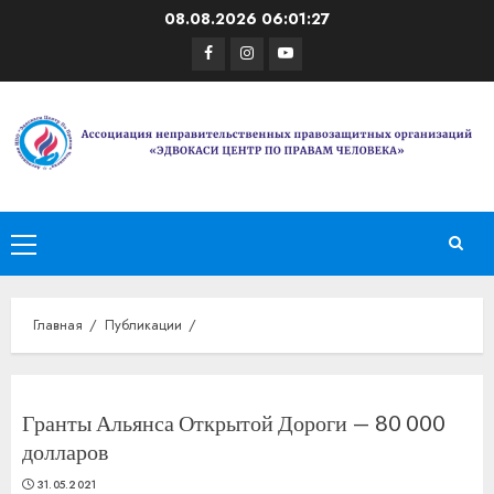
Перейти
08.08.2026
06:01:27
к
Facebook
Instagram
Youtube
содержимому
Основное
меню
Главная
Публикации
Гранты Альянса Открытой Дороги — 80 000
долларов
31.05.2021