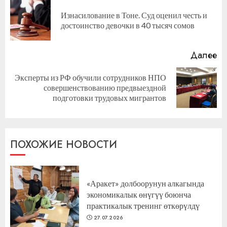
чтение
Изнасилование в Тоне. Суд оценил честь и
П
достоинство девочки в 40 тысяч сомов
за
Далее
Эксперты из РФ обучили сотрудников НПО
Следующая
совершенствованию предвыездной
запись:
подготовки трудовых мигрантов
ПОХОЖИЕ НОВОСТИ
«Аракет» долбоорунун алкагында
экономикалык өнүгүү боюнча
практикалык тренинг өткөрүлдү
27.07.2026