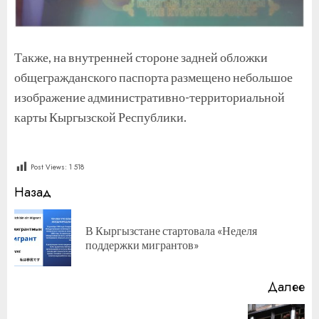
Также, на внутренней стороне задней обложки
общегражданского паспорта размещено небольшое
изображение административно-территориальной
карты Кыргызской Республики.
Post Views:
1 518
Продолжить
Назад
чтение
В Кыргызстане стартовала «Неделя
П
поддержки мигрантов»
за
Далее