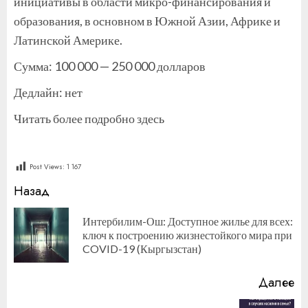
инициативы в области микро-финансирования и
образования, в основном в Южной Азии, Африке и
Латинской Америке.
Сумма: 100 000 — 250 000 долларов
Дедлайн: нет
Читать более подробно здесь
Post Views:
1 167
Продолжить
Назад
чтение
Интербилим-Ош: Доступное жилье для всех:
П
ключ к построению жизнестойкого мира при
за
COVID-19 (Кыргызстан)
Далее