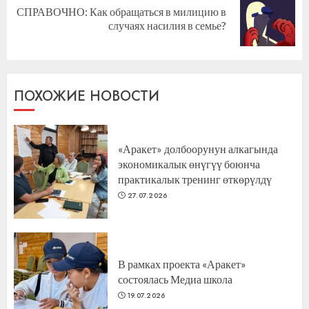
СПРАВОЧНО: Как обращаться в милицию в
Следующая
случаях насилия в семье?
запись:
ПОХОЖИЕ НОВОСТИ
«Аракет» долбоорунун алкагында
экономикалык өнүгүү боюнча
практикалык тренинг өткөрүлдү
27.07.2026
В рамках проекта «Аракет»
состоялась Медиа школа
19.07.2026