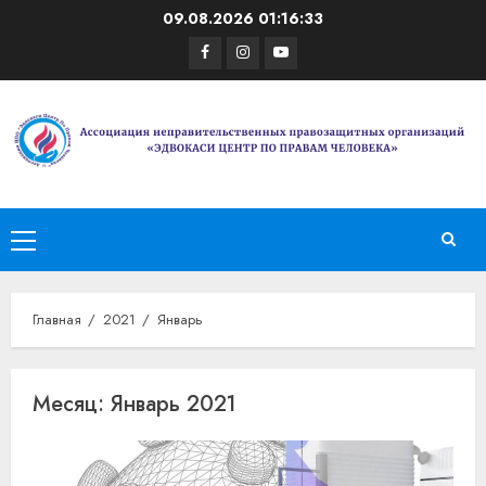
Перейти
09.08.2026
01:16:34
к
Facebook
Instagram
Youtube
содержимому
Основное
меню
Главная
2021
Январь
Месяц:
Январь 2021