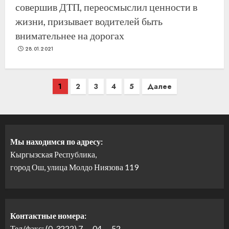
совершив ДТП, переосмыслил ценности в
жизни, призывает водителей быть
внимательнее на дорогах
28.01.2021
Навигация
1
2
3
4
5
Далее
по
записям
Мы находимся по адресу:
Кыргызская Республика,
город Ош, улица Молдо Ниязова 119
Контактные номера:
Тел/факс: (0-3222) 7 — 04 — 52