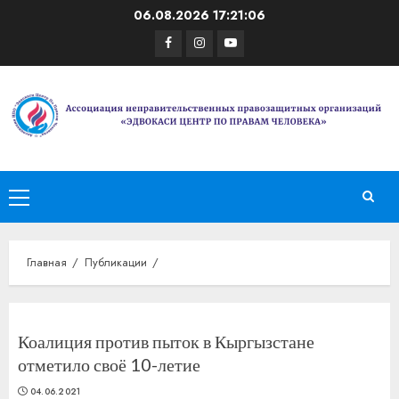
Перейти
06.08.2026
17:21:06
к
Facebook
Instagram
Youtube
содержимому
Основное
меню
Главная
Публикации
Коалиция против пыток в Кыргызстане
отметило своё 10-летие
04.06.2021