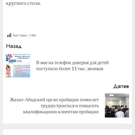
круглого стола.
Post Views:
1 003
Продолжить
Назад
чтение
В мае на телефон доверия для детей
П
поступило более 11 тыс. звонков
за
Далее
Жалал-Абадский орган пробации помогает
Следующая
трудоустроиться и повысить
запись:
квалификациию клиентам пробации