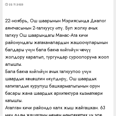
22.11.2023
22-ноябрь, Ош шаарынын Мэриясында Диалог
аянтчасынын 2-талкуусу өттү. Бул жолку ачык
талкуу Ош шаарындагы Манас-Ата кичи
районундагы жатаканалардын жашоочуларынын
балдары үчүн бала бакча көйгөйүн чечүү
жолдору каралып, тургундар суроолоруна жооп
алышты.
Бала бакча көйгөйүн ачык талкуулоо үчүн
шаардык кеңештин өкүлдөрү, Ош шаардык
капиталдык курулуш башкармалыгынын орун
басары жана шаардык архитектура кызматкери
катышты.
Аталган кичи райондо калк жыш жайгашкан. 63
миң адам жашаганы менен мамлекеттик үч эле