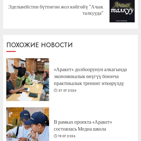
Эдельвейстин бүтпөгөн жол көйгөйү “Ачык
Следующая
талкууда”
запись:
ПОХОЖИЕ НОВОСТИ
«Аракет» долбоорунун алкагында
экономикалык өнүгүү боюнча
практикалык тренинг өткөрүлдү
27.07.2026
В рамках проекта «Аракет»
состоялась Медиа школа
19.07.2026