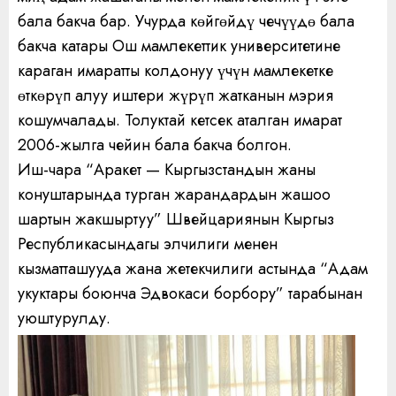
бала бакча бар. Учурда көйгөйдү чечүүдө бала
бакча катары Ош мамлекеттик университетине
караган имаратты колдонуу үчүн мамлекетке
өткөрүп алуу иштери жүрүп жатканын мэрия
кошумчалады. Толуктай кетсек аталган имарат
2006-жылга чейин бала бакча болгон.
Иш-чара “Аракет — Кыргызстандын жаны
конуштарында турган жарандардын жашоо
шартын жакшыртуу” Швейцариянын Кыргыз
Республикасындагы элчилиги менен
кызматташууда жана жетекчилиги астында “Адам
укуктары боюнча Эдвокаси борбору” тарабынан
уюштурулду.