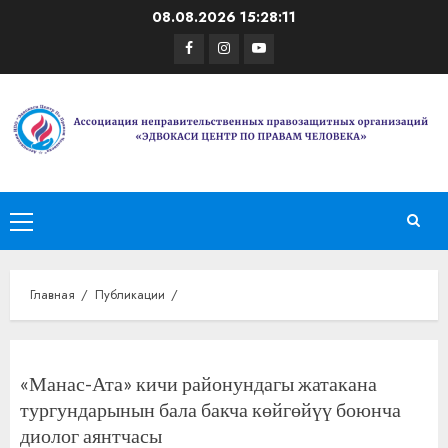
Перейти
08.08.2026
15:28:11
к
Facebook
Instagram
Youtube
содержимому
Основное
меню
Главная
Публикации
«Манас-Ата» кичи районундагы жатакана
тургундарынын бала бакча көйгөйүү боюнча
диолог аянтчасы