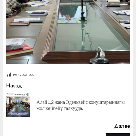
Post Views:
670
Продолжить
Назад
чтение
Алай1,2 жана Эдельвейс конуштарындагы
П
жол көйгөйү талкууда.
за
Далее