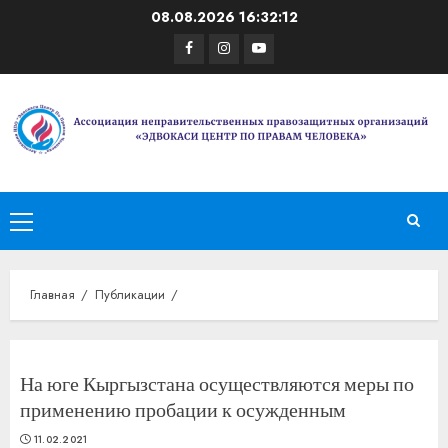
Перейти
08.08.2026
16:32:13
к
Facebook
Instagram
Youtube
содержимому
Основное
меню
Главная
Публикации
На юге Кыргызстана осуществляются меры по
применению пробации к осужденным
11.02.2021