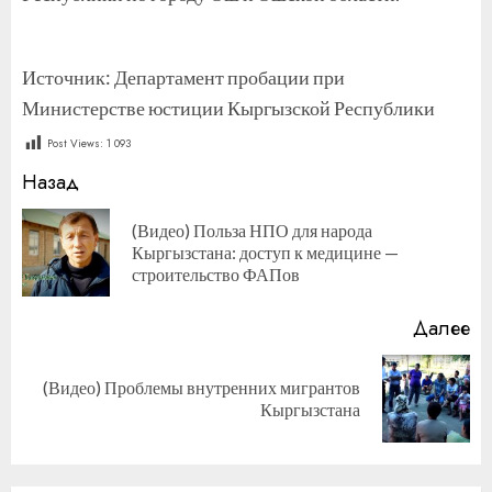
Источник: Департамент пробации при
Министерстве юстиции Кыргызской Республики
Post Views:
1 093
Продолжить
Назад
чтение
(Видео) Польза НПО для народа
П
Кыргызстана: доступ к медицине —
за
строительство ФАПов
Далее
(Видео) Проблемы внутренних мигрантов
Следующая
Кыргызстана
запись: