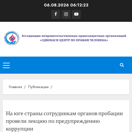
Перейти
06.08.2026
06:12:23
к
Facebook
Instagram
Youtube
содержимому
Основное
меню
Главная
Публикации
На юге страны сотрудникам органов пробации
провели лекцию по предупреждению
коррупции