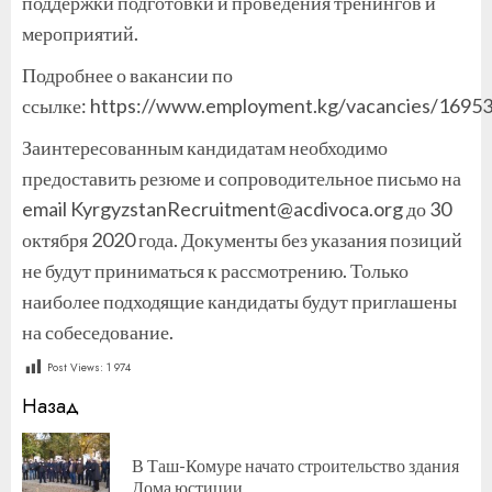
поддержки подготовки и проведения тренингов и
мероприятий.
Подробнее о вакансии по
ссылке: https://www.employment.kg/vacancies/1695
Заинтересованным кандидатам необходимо
предоставить резюме и сопроводительное письмо на
email KyrgyzstanRecruitment@acdivoca.org до 30
октября 2020 года. Документы без указания позиций
не будут приниматься к рассмотрению. Только
наиболее подходящие кандидаты будут приглашены
на собеседование.
Post Views:
1 974
Продолжить
Назад
чтение
В Таш-Комуре начато строительство здания
П
Дома юстиции