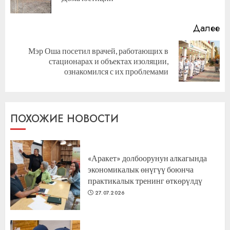
за
Далее
Мэр Оша посетил врачей, работающих в
Следующая
стационарах и объектах изоляции,
запись:
ознакомился с их проблемами
ПОХОЖИЕ НОВОСТИ
«Аракет» долбоорунун алкагында
экономикалык өнүгүү боюнча
практикалык тренинг өткөрүлдү
27.07.2026