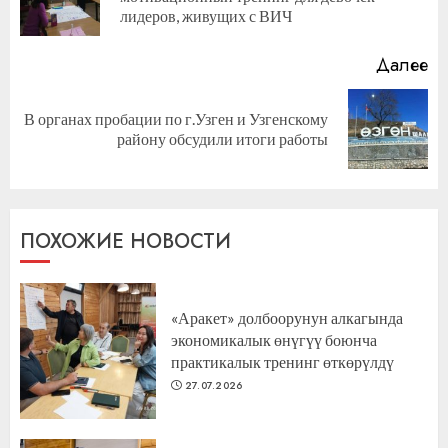
за
лидеров, живущих с ВИЧ
Далее
В органах пробации по г.Узген и Узгенскому
Следующая
району обсудили итоги работы
запись:
ПОХОЖИЕ НОВОСТИ
«Аракет» долбоорунун алкагында
экономикалык өнүгүү боюнча
практикалык тренинг өткөрүлдү
27.07.2026