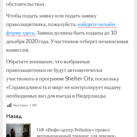
обстоятельствах.
Чтобы подать заявку или подать заявку
правозащитника, пожалуйста,
найдите онлайн-
форму здесь.
Заявки должны быть поданы до 10
декабря 2020 года. Участников отберет независимая
комиссия.
Обратите внимание, что выбранные
правозащитники не будут автоматически
участвовать в программе Shelter City, поскольку
«Справедливость и мир» не контролирует выдачу
необходимых виз для въезда в Нидерланды.
Post Views:
1 375
Продолжить
Назад
чтение
ОФ «Инфо-центр Рейнбоу» провел
П
мотивационный тренинг для девочек-